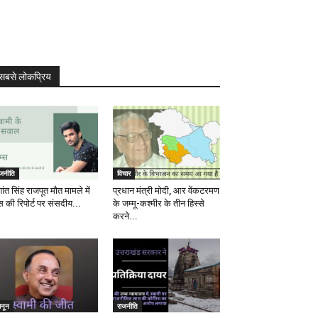
सबसे लोकप्रिय
ाजनीति
विचार
ांत सिंह राजपूत मौत मामले में
प्रधान मंत्री मोदी, आर वेंकटरमण
स की रिपोर्ट पर संसदीय...
के जम्मू-कश्मीर के तीन हिस्से
करने...
ानून
राजनीति