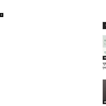
0
र
सुश
एम्
क