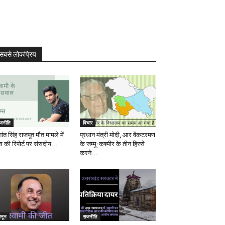
सबसे लोकप्रिय
ाजनीति
विचार
ांत सिंह राजपूत मौत मामले में
प्रधान मंत्री मोदी, आर वेंकटरमण
स की रिपोर्ट पर संसदीय...
के जम्मू-कश्मीर के तीन हिस्से
करने...
ानून
राजनीति