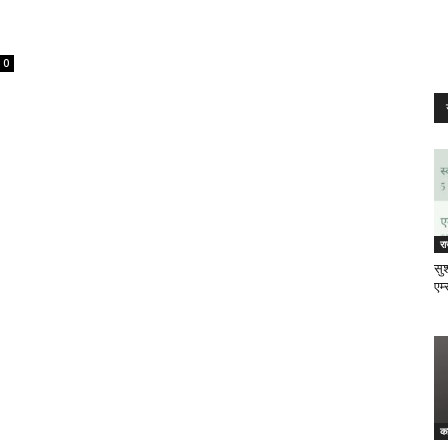
0
र
सुश
एम्
क