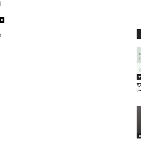
म
0
र
र
सुश
एम्
क