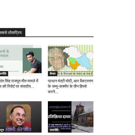
सबसे लोकप्रिय
ाजनीति
विचार
ांत सिंह राजपूत मौत मामले में
प्रधान मंत्री मोदी, आर वेंकटरमण
स की रिपोर्ट पर संसदीय...
के जम्मू-कश्मीर के तीन हिस्से
करने...
ानून
राजनीति