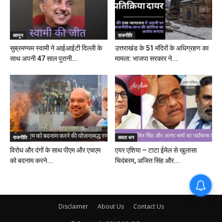
कानून
राजनीति
सुब्रमण्यम स्वामी ने आईआईटी दिल्ली के
उत्तराखंड के 51 मंदिरों के अधिग्रहण का
साथ अपनी 47 साल पुरानी...
मामला: भाजपा सरकार ने...
राजनीति
काला धन
विरोध और दंगों के साथ पीएम और एचएम
एयर एशिया – टाटा ईमेल से खुलासा
को बदनाम करने...
चिदंबरम, अजित सिंह और...
Disclaimer
About Us
Contact Us