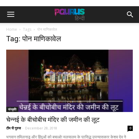
Home
Tags
पोन माणिकावेल
Tag: पोन माणिकावेल
संस्कृति
चेन्नई के बीचोबीच मंदिर की जमीन की लूट
टीम पी गुरुस
-
December 28, 2018
0
भगवान तमिलनाडु और हिंदुओं को बचाओ! मलयालम के प्रसिद्ध उपन्यासकार केशव देव ने