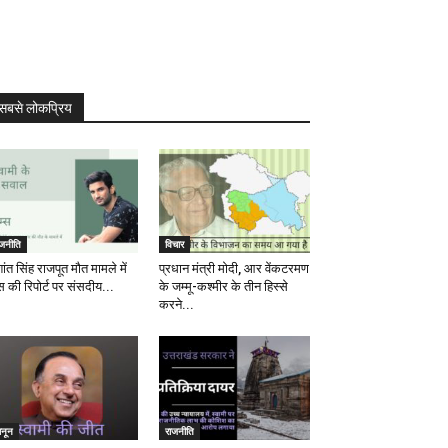
सबसे लोकप्रिय
ाजनीति
विचार
ांत सिंह राजपूत मौत मामले में
प्रधान मंत्री मोदी, आर वेंकटरमण
स की रिपोर्ट पर संसदीय...
के जम्मू-कश्मीर के तीन हिस्से
करने...
ानून
राजनीति