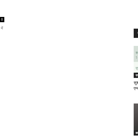
0
में
र
सुश
एम्
क