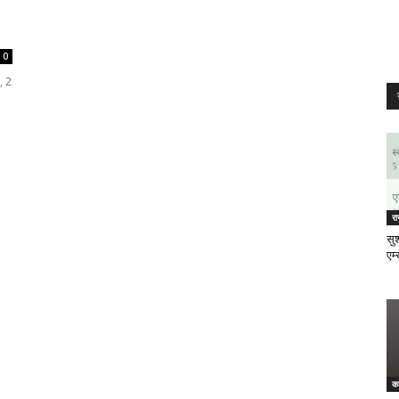
0
, 2
र
सुश
एम्
क