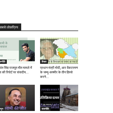
सबसे लोकप्रिय
ाजनीति
विचार
ांत सिंह राजपूत मौत मामले में
प्रधान मंत्री मोदी, आर वेंकटरमण
स की रिपोर्ट पर संसदीय...
के जम्मू-कश्मीर के तीन हिस्से
करने...
ानून
राजनीति