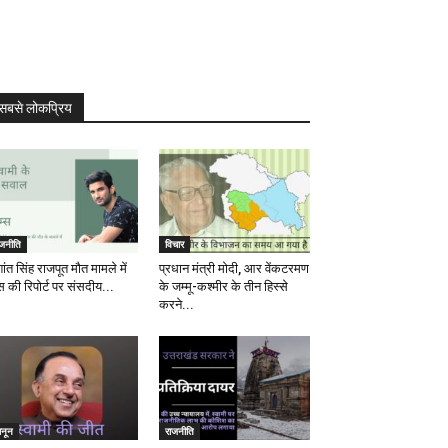
सबसे लोकप्रिय
ाजनीति
विचार
ांत सिंह राजपूत मौत मामले में
प्रधान मंत्री मोदी, आर वेंकटरमण
स की रिपोर्ट पर संसदीय...
के जम्मू-कश्मीर के तीन हिस्से
करने...
ानून
राजनीति