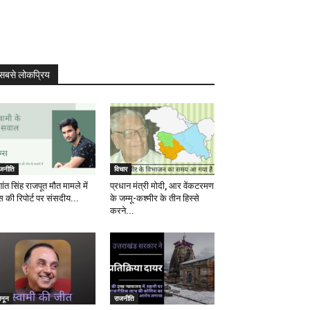
सबसे लोकप्रिय
ाजनीति
विचार
ांत सिंह राजपूत मौत मामले में
प्रधान मंत्री मोदी, आर वेंकटरमण
स की रिपोर्ट पर संसदीय...
के जम्मू-कश्मीर के तीन हिस्से
करने...
ानून
राजनीति