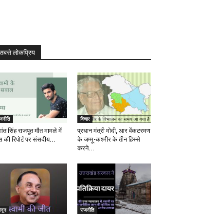
सबसे लोकप्रिय
ाजनीति
विचार
ांत सिंह राजपूत मौत मामले में
प्रधान मंत्री मोदी, आर वेंकटरमण
स की रिपोर्ट पर संसदीय...
के जम्मू-कश्मीर के तीन हिस्से
करने...
ानून
राजनीति