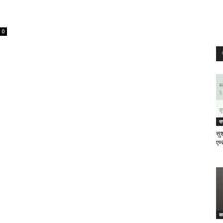
0
र
सुश
एम्
क