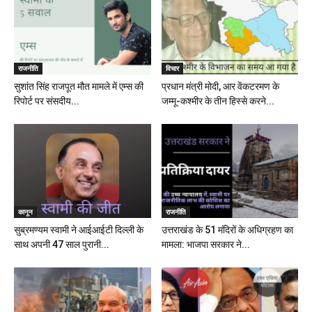
राजनीति
विचार
सुशांत सिंह राजपूत मौत मामले में एम्स की
प्रधान मंत्री मोदी, आर वेंकटरमण के
रिपोर्ट पर संसदीय...
जम्मू-कश्मीर के तीन हिस्से करने...
कानून
राजनीति
सुब्रमण्यम स्वामी ने आईआईटी दिल्ली के
उत्तराखंड के 51 मंदिरों के अधिग्रहण का
साथ अपनी 47 साल पुरानी...
मामला: भाजपा सरकार ने...