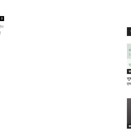
0
ौरा
े
र
सुश
एम्
क