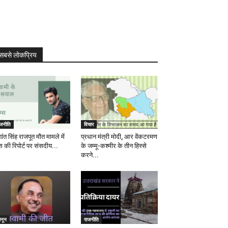
सबसे लोकप्रिय
ाजनीति
विचार
ांत सिंह राजपूत मौत मामले में
प्रधान मंत्री मोदी, आर वेंकटरमण
स की रिपोर्ट पर संसदीय...
के जम्मू-कश्मीर के तीन हिस्से
करने...
ानून
राजनीति