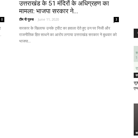
उत्तराखंड के 51 मंदिरों के अधिग्रहण का
मामला: भाजपा सरकार ने...
टीम पी गुरुस
-
June 11, 2020
0
3
र
सरकार के खिलाफ उनके ट्वीट का हवाला देते हुए उन पर निजी और
.
राजनीतिक हित साधने का आरोप लगाया उत्तराखंड सरकार ने बुधवार को
भाजपा...
र
सुश
एम्
क