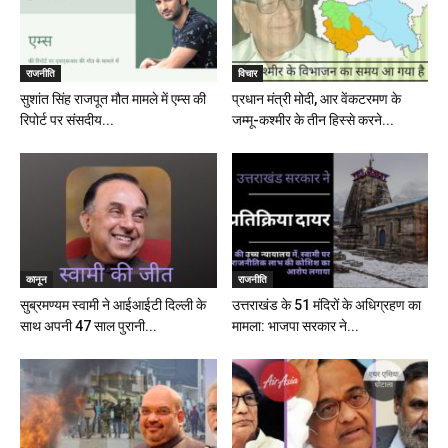
राजनीति
विचार
सुशांत सिंह राजपूत मौत मामले में एम्स की
प्रधान मंत्री मोदी, आर वेंकटरमण के
रिपोर्ट पर संसदीय...
जम्मू-कश्मीर के तीन हिस्से करने...
कानून
राजनीति
सुब्रमण्यम स्वामी ने आईआईटी दिल्ली के
उत्तराखंड के 51 मंदिरों के अधिग्रहण का
साथ अपनी 47 साल पुरानी...
मामला: भाजपा सरकार ने...