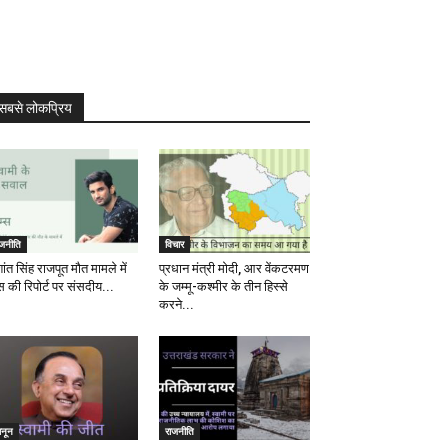
सबसे लोकप्रिय
ाजनीति
विचार
ांत सिंह राजपूत मौत मामले में
प्रधान मंत्री मोदी, आर वेंकटरमण
स की रिपोर्ट पर संसदीय...
के जम्मू-कश्मीर के तीन हिस्से
करने...
ानून
राजनीति