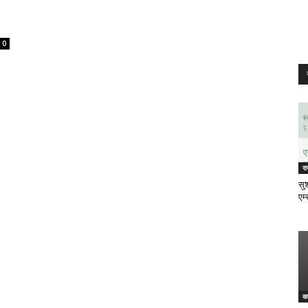
0
र
सुश
एम्
क