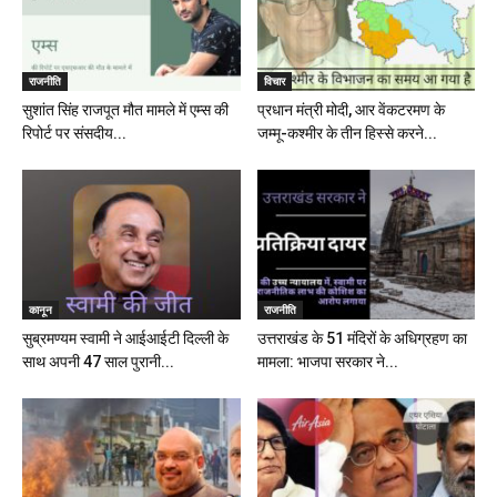
राजनीति
विचार
सुशांत सिंह राजपूत मौत मामले में एम्स की
प्रधान मंत्री मोदी, आर वेंकटरमण के
रिपोर्ट पर संसदीय...
जम्मू-कश्मीर के तीन हिस्से करने...
कानून
राजनीति
सुब्रमण्यम स्वामी ने आईआईटी दिल्ली के
उत्तराखंड के 51 मंदिरों के अधिग्रहण का
साथ अपनी 47 साल पुरानी...
मामला: भाजपा सरकार ने...