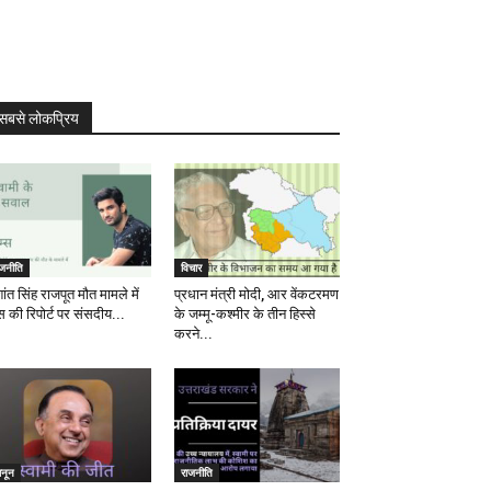
सबसे लोकप्रिय
ाजनीति
विचार
ांत सिंह राजपूत मौत मामले में
प्रधान मंत्री मोदी, आर वेंकटरमण
स की रिपोर्ट पर संसदीय...
के जम्मू-कश्मीर के तीन हिस्से
करने...
ानून
राजनीति