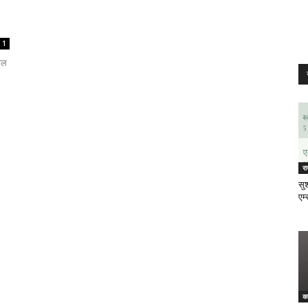
1
पील
र
सुश
एम्
क