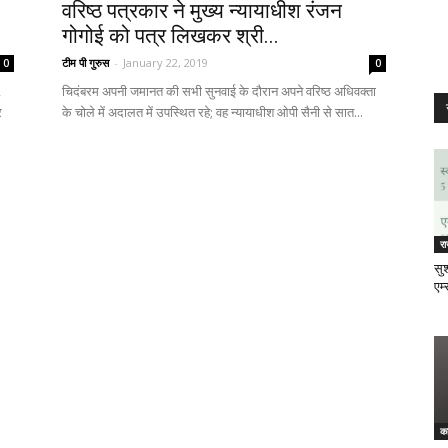
वरिष्ठ पत्रकार ने मुख्य न्यायाधीश रंजन
गोगोई को पत्र लिखकर श्री...
टीम पी गुरुस
-
January 22, 2019
0
0
,
चिदंबरम अपनी जमानत की सभी सुनवाई के दौरान अपने वरिष्ठ अधिवक्ता
र
के चोले में अदालत में उपस्थित रहे; वह न्यायाधीश ओपी सैनी से सात...
र
सुश
एम्
क