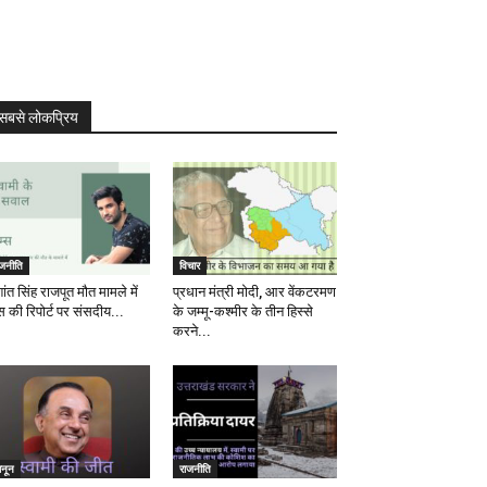
सबसे लोकप्रिय
ाजनीति
विचार
ांत सिंह राजपूत मौत मामले में
प्रधान मंत्री मोदी, आर वेंकटरमण
स की रिपोर्ट पर संसदीय...
के जम्मू-कश्मीर के तीन हिस्से
करने...
ानून
राजनीति