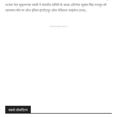
भाजपा नेता सुब्रमण्यम स्वामी ने संसदीय समिति के समक्ष अभिनेता सुशांत सिंह राजपूत की
रहस्यमय मौत पर ऑल इंडिया इंस्‍टीट्यूट ऑफ मेडिकल साइंसेज (एम्स)...
- Advertisement -
सबसे लोकप्रिय