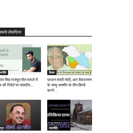
सबसे लोकप्रिय
ाजनीति
विचार
ांत सिंह राजपूत मौत मामले में
प्रधान मंत्री मोदी, आर वेंकटरमण
स की रिपोर्ट पर संसदीय...
के जम्मू-कश्मीर के तीन हिस्से
करने...
ानून
राजनीति