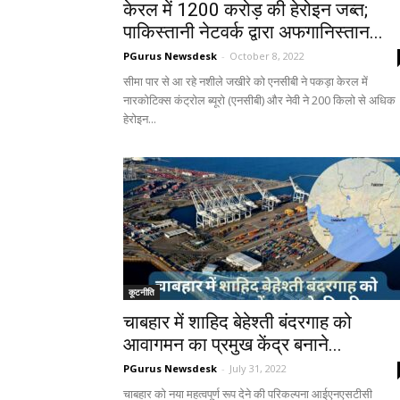
केरल में 1200 करोड़ की हेरोइन जब्त;
पाकिस्तानी नेटवर्क द्वारा अफगानिस्तान...
PGurus Newsdesk
-
October 8, 2022
सीमा पार से आ रहे नशीले जखीरे को एनसीबी ने पकड़ा केरल में
नारकोटिक्स कंट्रोल ब्यूरो (एनसीबी) और नेवी ने 200 किलो से अधिक
हेरोइन...
कूटनीति
चाबहार में शाहिद बेहेश्ती बंदरगाह को
आवागमन का प्रमुख केंद्र बनाने...
PGurus Newsdesk
-
July 31, 2022
चाबहार को नया महत्वपूर्ण रूप देने की परिकल्पना आईएनएसटीसी