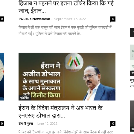
हिजाब न पहनने पर इतना टॉर्चर किया कि गई
जान; ईरान...
PGurus Newsdesk
-
September 17, 2022
0
0
हिजाब ने ली एक मासूम की जान ईरान में एक युवती की पुलिस कस्टडी में
मौत हो गई। पुलिस ने उसे हिजाब नहीं पहनने के...
र
सुश
एम्
प्रोपेगेंडा
ईरान के विदेश मंत्रालय ने अब भारत के
एनएसए डोभाल द्वारा...
टीम पी गुरुस
-
June 10, 2022
0
0
क
पैगंबर की टिप्पणी का मुद्दा ईरान के विदेश मंत्री के साथ बैठक में नहीं उठा: