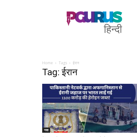
PGurus
Hindi
Home
Tags
ईरान
Tag: ईरान
नशा