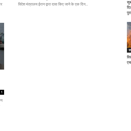
सु
और
विदेश मंत्रालय ईरान द्वारा दावा किए जाने के एक दिन...
दि
पुर
र
वि
एच
1
रण