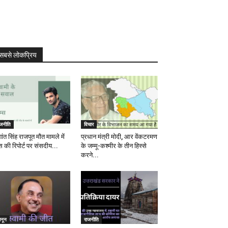
सबसे लोकप्रिय
ाजनीति
विचार
ांत सिंह राजपूत मौत मामले में
प्रधान मंत्री मोदी, आर वेंकटरमण
स की रिपोर्ट पर संसदीय...
के जम्मू-कश्मीर के तीन हिस्से
करने...
ानून
राजनीति