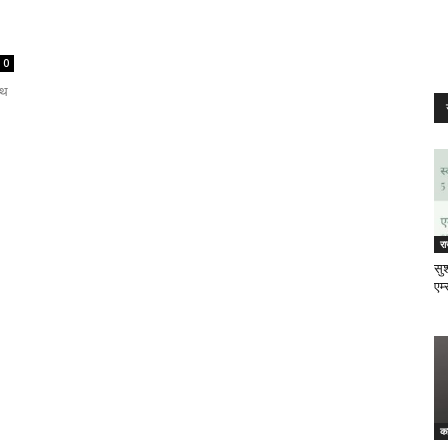
0
ाथ
र
सुश
एम्
क