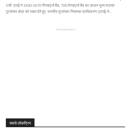
5जी: ट्राई ने 3300-3670 गीगाहर्ट्ज बैंड, 700 मेगाहर्ट्ज बैंड का आधार मूल्य घटाया!
दूरसंचार क्षेत्र को राहत देते हुए, भारतीय दूरसंचार नियामक प्राधिकरण (ट्राई) ने...
- Advertisement -
सबसे लोकप्रिय