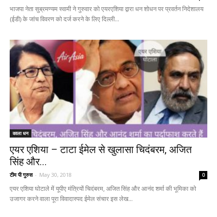
भाजपा नेता सुब्रमण्यम स्वामी ने गुरुवार को एयरएशिया द्वारा धन शोधन पर प्रवर्तन निदेशालय
(ईडी) के जांच विवरण को दर्ज करने के लिए दिल्ली...
काला धन
एयर एशिया – टाटा ईमेल से खुलासा चिदंबरम, अजित
सिंह और...
टीम पी गुरुस
-
May 30, 2018
0
एयर एशिया घोटाले में यूपीए मंत्रियों चिदंबरम, अजित सिंह और आनंद शर्मा की भूमिका को
उजागर करने वाला पूरा विवादास्पद ईमेल संचार इस लेख...