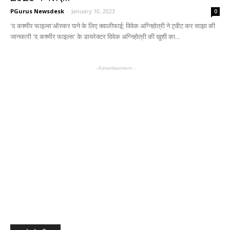
PGurus Newsdesk
-
January 10, 2023
0
'द कश्मीर फाइल्स'ऑस्कर पाने के लिए क्वालीफाई; विवेक अग्निहोत्री ने ट्वीट कर साझा की
जानकारी 'द कश्मीर फाइल्स' के डायरेक्टर विवेक अग्निहोत्री की खुशी का...
- Advertisement -