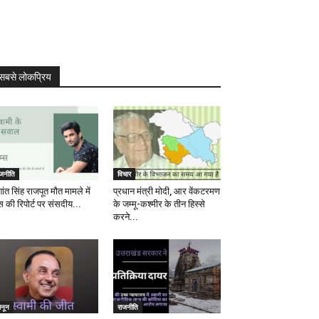
सबसे लोकप्रिय
ाजनीति
विचार
ांत सिंह राजपूत मौत मामले में
प्रधान मंत्री मोदी, आर वेंकटरमण
स की रिपोर्ट पर संसदीय...
के जम्मू-कश्मीर के तीन हिस्से
करने...
ानून
राजनीति