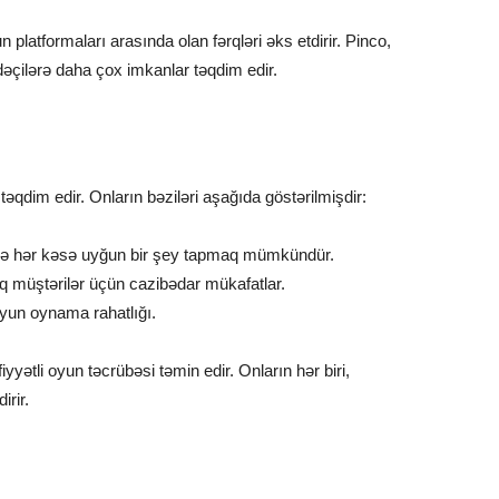
platformaları arasında olan fərqləri əks etdirir. Pinco,
dəçilərə daha çox imkanlar təqdim edir.
 təqdim edir. Onların bəziləri aşağıda göstərilmişdir:
ilə hər kəsə uyğun bir şey tapmaq mümkündür.
q müştərilər üçün cazibədar mükafatlar.
oyun oynama rahatlığı.
iyyətli oyun təcrübəsi təmin edir. Onların hər biri,
irir.