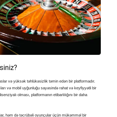
siniz?
slar və yüksək təhlükəsizlik təmin edən bir platformadır.
rı və mobil uyğunluğu sayəsində rahat və keyfiyyətli bir
senziyalı olması, platformanın etibarlılığını bir daha
lar, həm də təcrübəli oyunçular üçün mükəmməl bir