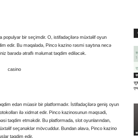
 populyar bir seçimdir. O, istifadəçilərə müxtəlif oyun
dim edir. Bu məqalədə, Pinco kazino rəsmi saytına necə
niz barədə ətraflı məlumat təqdim ediləcək.
र
सुश
एम्
qdim edən müasir bir platformadır. İstifadəçilərə geniş oyun
rotokolları ilə xidmət edir. Pinco kazinosunun məqsədi,
übəsi təqdim etməkdir. Bu platformada, slot oyunlarından,
müxtəlif seçənəklər mövcuddur. Bundan əlavə, Pinco kazino
क
slar təqdim edir.