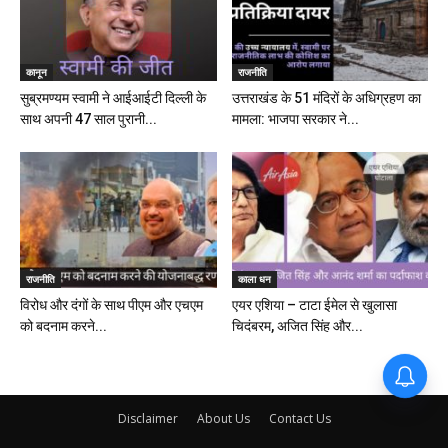
कानून
राजनीति
सुब्रमण्यम स्वामी ने आईआईटी दिल्ली के
उत्तराखंड के 51 मंदिरों के अधिग्रहण का
साथ अपनी 47 साल पुरानी...
मामला: भाजपा सरकार ने...
राजनीति
काला धन
विरोध और दंगों के साथ पीएम और एचएम
एयर एशिया – टाटा ईमेल से खुलासा
को बदनाम करने...
चिदंबरम, अजित सिंह और...
Disclaimer
About Us
Contact Us