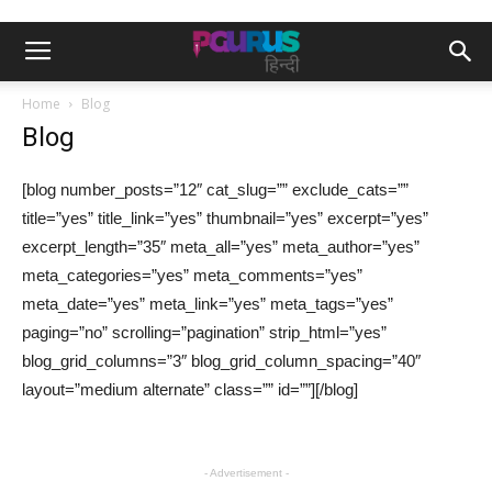
Home
Blog
Blog
[blog number_posts=”12″ cat_slug=”” exclude_cats=””
title=”yes” title_link=”yes” thumbnail=”yes” excerpt=”yes”
excerpt_length=”35″ meta_all=”yes” meta_author=”yes”
meta_categories=”yes” meta_comments=”yes”
meta_date=”yes” meta_link=”yes” meta_tags=”yes”
paging=”no” scrolling=”pagination” strip_html=”yes”
blog_grid_columns=”3″ blog_grid_column_spacing=”40″
layout=”medium alternate” class=”” id=””][/blog]
- Advertisement -