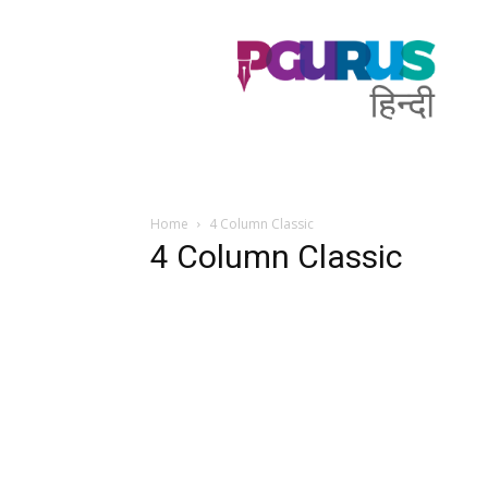
PGurus
Hindi
Home
4 Column Classic
4 Column Classic