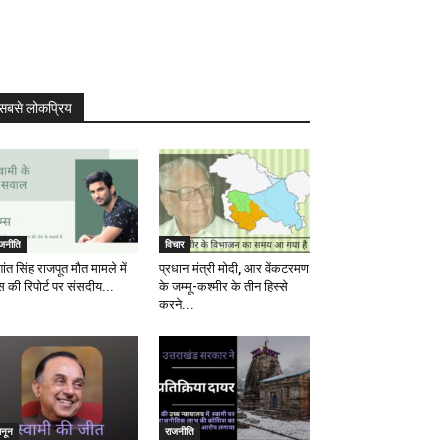
सबसे लोकप्रिय
ाजनीति
विचार
ांत सिंह राजपूत मौत मामले में
प्रधान मंत्री मोदी, आर वेंकटरमण
स की रिपोर्ट पर संसदीय...
के जम्मू-कश्मीर के तीन हिस्से
करने...
ानून
राजनीति