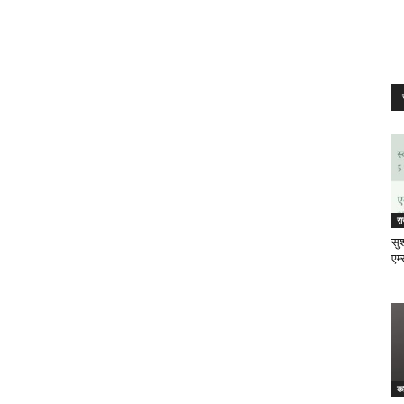
र
सुश
एम्
क