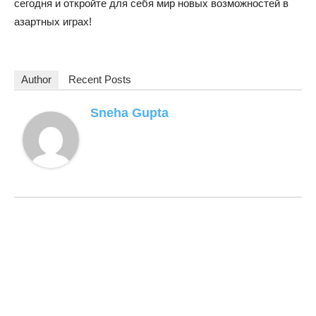
сегодня и откройте для себя мир новых возможностей в
азартных играх!
Author
Recent Posts
Sneha Gupta