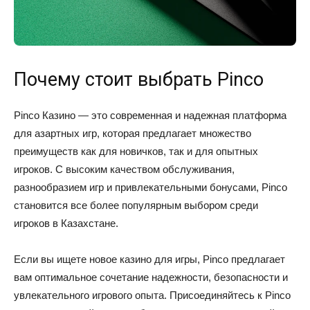
Почему стоит выбрать Pinco
Pinco Казино — это современная и надежная платформа
для азартных игр, которая предлагает множество
преимуществ как для новичков, так и для опытных
игроков. С высоким качеством обслуживания,
разнообразием игр и привлекательными бонусами, Pinco
становится все более популярным выбором среди
игроков в Казахстане.
Если вы ищете новое казино для игры, Pinco предлагает
вам оптимальное сочетание надежности, безопасности и
увлекательного игрового опыта. Присоединяйтесь к Pinco