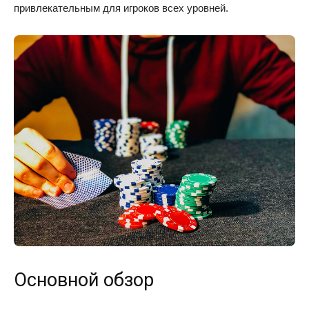
привлекательным для игроков всех уровней.
Основной обзор