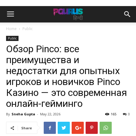
Home
Public
Public
Обзор Pinco: все
преимущества и
недостатки для опытных
игроков и новичков Pinco
Казино — это современная
онлайн-гейминго
By
Sneha Gupta
-
May 22, 2026
165
0
Share