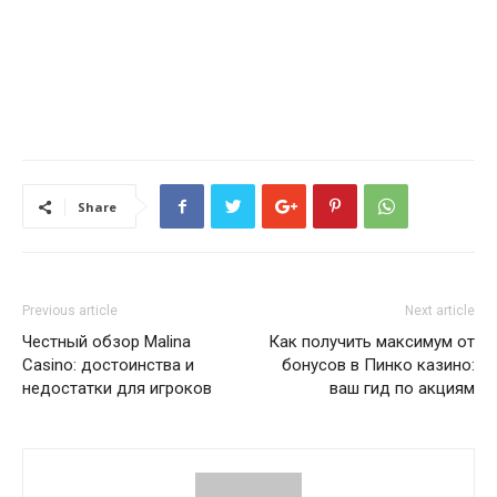
Share
Previous article
Next article
Честный обзор Malina
Как получить максимум от
Casino: достоинства и
бонусов в Пинко казино:
недостатки для игроков
ваш гид по акциям