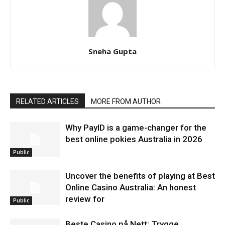
Sneha Gupta
RELATED ARTICLES
MORE FROM AUTHOR
Why PayID is a game-changer for the
best online pokies Australia in 2026
Public
Uncover the benefits of playing at Best
Online Casino Australia: An honest
review for
Public
Beste Casino på Nett: Trygge