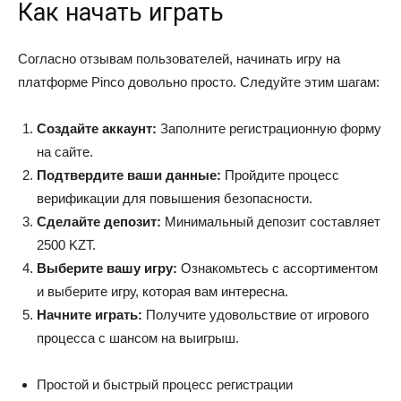
Как начать играть
Согласно отзывам пользователей, начинать игру на
платформе Pinco довольно просто. Следуйте этим шагам:
Создайте аккаунт:
Заполните регистрационную форму
на сайте.
Подтвердите ваши данные:
Пройдите процесс
верификации для повышения безопасности.
Сделайте депозит:
Минимальный депозит составляет
2500 KZT.
Выберите вашу игру:
Ознакомьтесь с ассортиментом
и выберите игру, которая вам интересна.
Начните играть:
Получите удовольствие от игрового
процесса с шансом на выигрыш.
Простой и быстрый процесс регистрации