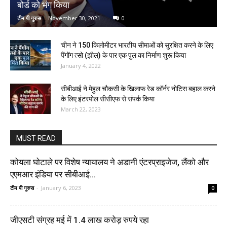
बोर्ड को भंग किया
टीम पी गुरुस
-
November 30, 2021
0
चीन ने 150 किलोमीटर भारतीय सीमाओं को सुरक्षित करने के लिए
पैंगोंग त्सो (झील) के पार एक पुल का निर्माण शुरू किया
January 4, 2022
सीबीआई ने मेहुल चौकसी के खिलाफ रेड कॉर्नर नोटिस बहाल करने
के लिए इंटरपोल सीसीएफ से संपर्क किया
March 22, 2023
MUST READ
कोयला घोटाले पर विशेष न्यायालय ने अडानी एंटरप्राइजेज, लैंको और
एएमआर इंडिया पर सीबीआई...
टीम पी गुरुस
-
January 6, 2023
0
जीएसटी संग्रह मई में 1.4 लाख करोड़ रुपये रहा