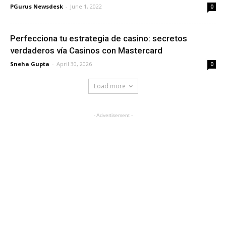
PGurus Newsdesk
-
June 1, 2022
0
Perfecciona tu estrategia de casino: secretos
verdaderos vía Casinos con Mastercard
Sneha Gupta
-
April 30, 2026
0
Load more
- Advertisement -